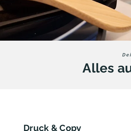
De
Alles a
Druck & Copy