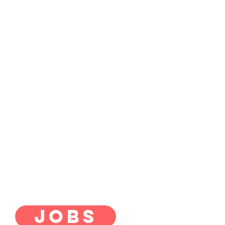
DruckMark
Meraner Straße 15
6460 Imst
info@druckmark.at
05412/61 61 5
Öffnungszeiten:
Montag - Freitag: 09:00 - 17:30 Uhr
Samstag: 09:00 - 12:00 Uhr
JOBS