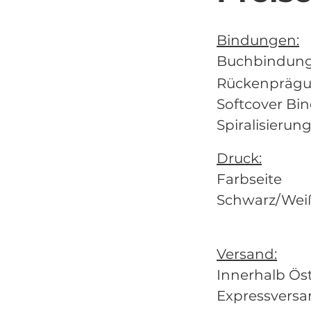
Bindungen:
Buchbindun
Rücken
Softcove
Spiral
Druck:
Farbseit
Schwar
Versand:
Innerhalb Ös
Expressver