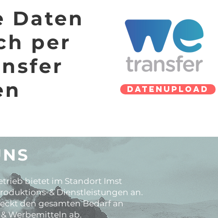
e Daten
ch per
nsfer
en
datenupload
UNS
trieb bietet im Standort Imst
roduktions-& Dienstleistungen an.
eckt den gesamten Bedarf an
& Werbemitteln ab.