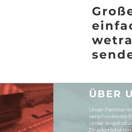
Groß
einfa
wetra
send
ÜBER 
Unser Familienbe
verschiedenste P
Unser Angebot d
Druckprodukten 