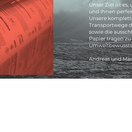
Unser Ziel ist e
und Ihnen perfek
Unsere komplett
Transportwege du
sowie die aussc
Papier tragen z
Umweltbewusstse
Andreas und Mar
DruckMark
Meraner Straße 15
6460 Imst
info@druckmark.at
05412/61 61 5