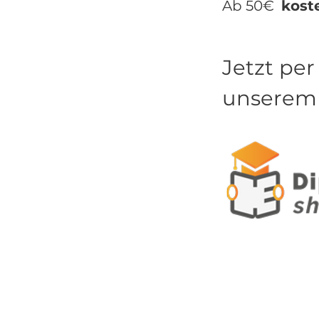
Ab 50€
kost
Jetzt pe
unsere